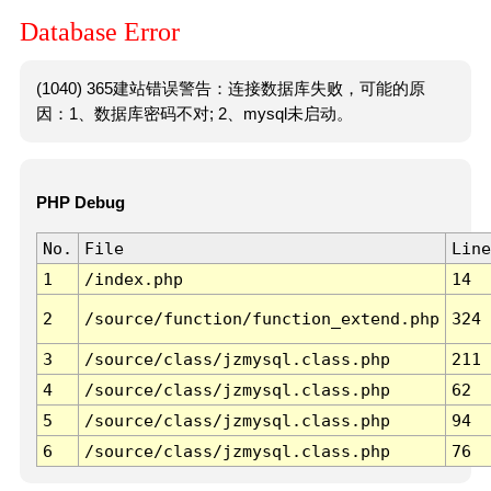
Database Error
(1040) 365建站错误警告：连接数据库失败，可能的原
因：1、数据库密码不对; 2、mysql未启动。
PHP Debug
No.
File
Line
1
/index.php
14
2
/source/function/function_extend.php
324
3
/source/class/jzmysql.class.php
211
4
/source/class/jzmysql.class.php
62
5
/source/class/jzmysql.class.php
94
6
/source/class/jzmysql.class.php
76