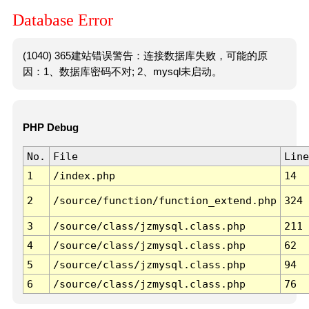
Database Error
(1040) 365建站错误警告：连接数据库失败，可能的原
因：1、数据库密码不对; 2、mysql未启动。
PHP Debug
No.
File
Line
1
/index.php
14
2
/source/function/function_extend.php
324
3
/source/class/jzmysql.class.php
211
4
/source/class/jzmysql.class.php
62
5
/source/class/jzmysql.class.php
94
6
/source/class/jzmysql.class.php
76