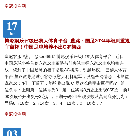
皇冠投注网
17
Jun
博彩娱乐评级巴黎人体育平台_董路：国足2034年细则重返
宇宙杯！中国足球培养不出C罗梅西
皇冠客服飞机：@seo3687 博彩娱乐评级巴黎人体育平台_ 近日，
中国足球小将首创东说念主董路与前央视主握东说念主水均益连
线，谈到了中国足球的相干话题AG棋牌，引起热议。 巴黎人体育
平台 董路教导足球小将夺欣慰大利杯冠军，激勉全网情态，水均益
说说念："问一下董哥，能培养出像 C 罗这么的宇宙巨星吗？" 第一
位杀号：上期第一位奖号为3，第一位奖号3历史上出现655次，前1
00次该位开出奖号3之后，下期号码0-9出现次数从高到底分别为：
号码8→15次，2→14次，3、4→12次，0→10次，7→
皇冠投注网
03