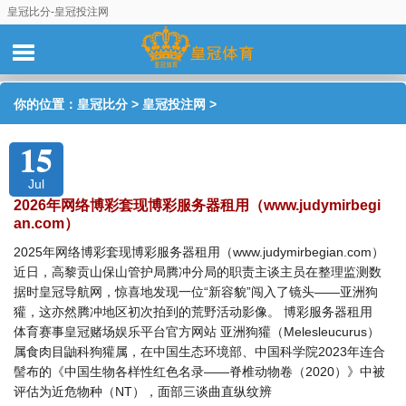
皇冠比分-皇冠投注网
你的位置：
皇冠比分
>
皇冠投注网
>
15
Jul
2026年网络博彩套现博彩服务器租用（www.judymirbegi
an.com）
2025年网络博彩套现博彩服务器租用（www.judymirbegian.com）
近日，高黎贡山保山管护局腾冲分局的职责主谈主员在整理监测数
据时皇冠导航网，惊喜地发现一位“新容貌”闯入了镜头——亚洲狗
獾，这亦然腾冲地区初次拍到的荒野活动影像。 博彩服务器租用
体育赛事皇冠赌场娱乐平台官方网站 亚洲狗獾（Melesleucurus）
属食肉目鼬科狗獾属，在中国生态环境部、中国科学院2023年连合
髻布的《中国生物各样性红色名录——脊椎动物卷（2020）》中被
评估为近危物种（NT），面部三谈曲直纵纹辨