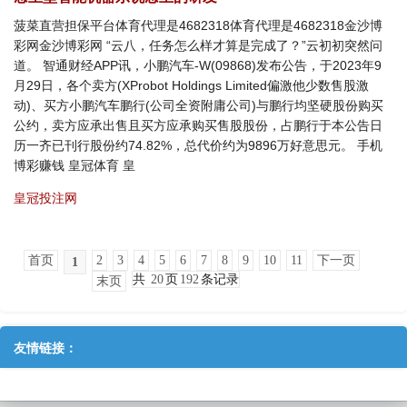
菠菜直营担保平台体育代理是4682318体育代理是4682318金沙博
彩网金沙博彩网 “云八，任务怎么样才算是完成了？”云初初突然问
道。 智通财经APP讯，小鹏汽车-W(09868)发布公告，于2023年9
月29日，各个卖方(XProbot Holdings Limited偏激他少数售股激
动)、买方小鹏汽车鹏行(公司全资附庸公司)与鹏行均坚硬股份购买
公约，卖方应承出售且买方应承购买售股股份，占鹏行于本公告日
历一齐已刊行股份约74.82%，总代价约为9896万好意思元。 手机
博彩赚钱 皇冠体育 皇
皇冠投注网
首页
2
3
4
5
6
7
8
9
10
11
下一页
1
共
20
页
192
条记录
末页
友情链接：