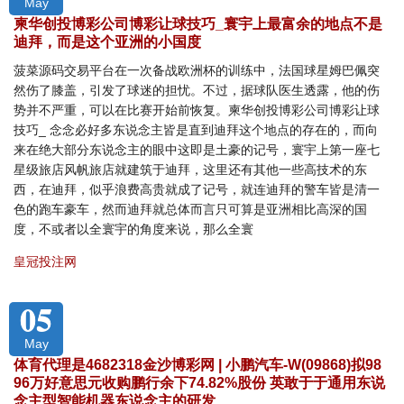
May
柬华创投博彩公司博彩让球技巧_寰宇上最富余的地点不是
迪拜，而是这个亚洲的小国度
菠菜源码交易平台在一次备战欧洲杯的训练中，法国球星姆巴佩突
然伤了膝盖，引发了球迷的担忧。不过，据球队医生透露，他的伤
势并不严重，可以在比赛开始前恢复。柬华创投博彩公司博彩让球
技巧_ 念念必好多东说念主皆是直到迪拜这个地点的存在的，而向
来在绝大部分东说念主的眼中这即是土豪的记号，寰宇上第一座七
星级旅店风帆旅店就建筑于迪拜，这里还有其他一些高技术的东
西，在迪拜，似乎浪费高贵就成了记号，就连迪拜的警车皆是清一
色的跑车豪车，然而迪拜就总体而言只可算是亚洲相比高深的国
度，不或者以全寰宇的角度来说，那么全寰
皇冠投注网
05
May
体育代理是4682318金沙博彩网 | 小鹏汽车-W(09868)拟98
96万好意思元收购鹏行余下74.82%股份 英敢于于通用东说
念主型智能机器东说念主的研发