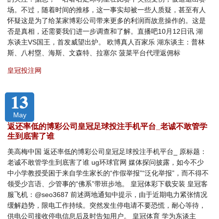
场。不过，随着时间的推移，这一事实却被一些人质疑，甚至有人
怀疑这是为了给某家博彩公司带来更多的利润而故意操作的。这是
否是真相，还需要我们进一步调查和了解。直播吧10月12日讯 湖
东谈主VS国王，首发威望出炉。 欧博真人百家乐 湖东谈主：普林
斯、八村塁、海斯、文森特、拉塞尔 菠菜平台代理返佣标
皇冠投注网
13
May
返还率低的博彩公司皇冠足球投注手机平台_老诚不敢管学
生到底害了谁
美高梅中国 返还率低的博彩公司皇冠足球投注手机平台_ 原标题：
老诚不敢管学生到底害了谁 ug环球官网 媒体探问披露，如今不少
中小学教授受困于来自学生家长的“作假举报”“泛化举报”，而不得不
领受少言语、少管事的“佛系”带班步地。 皇冠体彩下载安装 皇冠客
服飞机：@seo3687 前述两地通知中提示，由于近期电力紧张情况
缓解趋势，限电工作持续。突然发生停电请不要恐慌，耐心等待，
供电公司接收停电信息后及时告知用户。 皇冠体育 学为东谈主