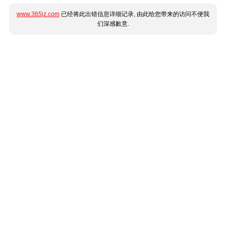
www.365jz.com
已经将此出错信息详细记录, 由此给您带来的访问不便我
们深感歉意.