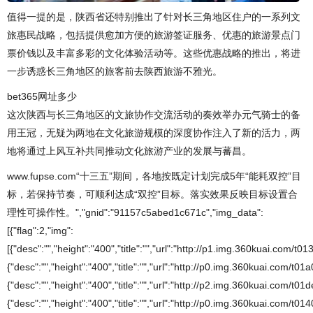
值得一提的是，陕西省还特别推出了针对长三角地区住户的一系列文
旅惠民战略，包括提供愈加方便的旅游签证服务、优惠的旅游景点门
票价钱以及丰富多彩的文化体验活动等。这些优惠战略的推出，将进
一步诱惑长三角地区的旅客前去陕西旅游不雅光。
bet365网址多少
这次陕西与长三角地区的文旅协作交流活动的奏效举办元气骑士的备
用王冠，无疑为两地在文化旅游规模的深度协作注入了新的活力，两
地将通过上风互补共同推动文化旅游产业的发展与蕃昌。
www.fupse.com“十三五”期间，各地按既定计划完成5年“能耗双控”目
标，若保持节奏，可顺利达成“双控”目标。落实效果反映目标设置合
理性可操作性。","gnid":"91157c5abed1c671c","img_data":
[{"flag":2,"img":
[{"desc":"","height":"400","title":"","url":"http://p1.img.360kuai.com/t
{"desc":"","height":"400","title":"","url":"http://p0.img.360kuai.com/t
{"desc":"","height":"400","title":"","url":"http://p2.img.360kuai.com/t
{"desc":"","height":"400","title":"","url":"http://p0.img.360kuai.com/t