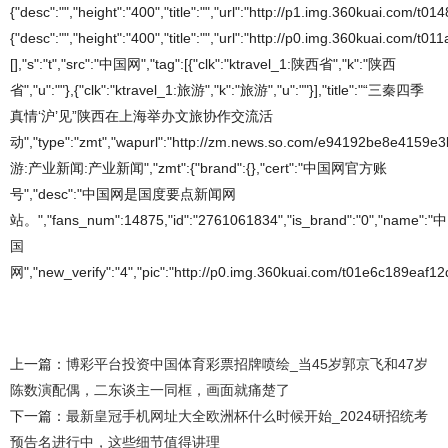
{"desc":"","height":"400","title":"","url":"http://p1.img.360kuai.com/t
{"desc":"","height":"400","title":"","url":"http://p0.img.360kuai.co
[],"s":"t","src":"中国网","tag":[{"clk":"ktravel_1:陕西省","k":"陕西
省","u":""},{"clk":"ktravel_1:旅游","k":"旅游","u":""}],"title":"“三秦四季
真情‘沪’见”陕西在上海举办文旅协作交流活
动","type":"zmt","wapurl":"http://zm.news.so.com/e94192be8e4159e
游:产业新闻:产业新闻","zmt":{"brand":{},"cert":"中国网官方账
号","desc":"中国网是国度要点新闻网
站。","fans_num":14875,"id":"2761061834","is_brand":"0","name":"中
国
网","new_verify":"4","pic":"http://p0.img.360kuai.com/t01e6c189eaf12d
上一篇：
博彩平台投资中国体育彩票招牌喷绘_当45岁郭京飞和47岁
陈数演配偶，二东谈主一同框，画面就痛楚了
下一篇：
最新皇冠手机网址大全欧洲杯什么时候开始_2024研招统考
预告名进行中，这些细节值得讲理