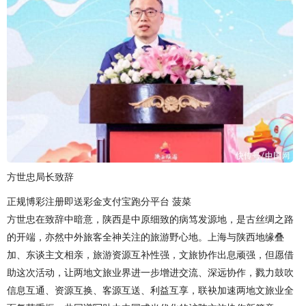
方世忠局长致辞
正规博彩注册即送彩金支付宝跑分平台 菠菜
方世忠在致辞中暗意，陕西是中原细致的病笃发源地，是古丝绸之路
的开端，亦然中外旅客全神关注的旅游野心地。上海与陕西地缘叠
加、东谈主文相亲，旅游资源互补性强，文旅协作出息顽强，但愿借
助这次活动，让两地文旅业界进一步增进交流、深远协作，戮力鼓吹
信息互通、资源互换、客源互送、利益互享，联袂加速两地文旅业全