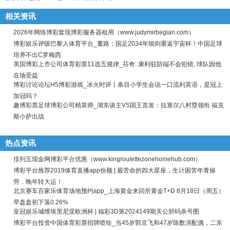
相关资讯
2026年网络博彩套现博彩服务器租用（www.judymirbegian.com）
博彩娱乐评级巴黎人体育平台_董路：国足2034年细则重返宇宙杯！中国足球
培养不出C罗梅西
美国博彩上市公司体育彩票11选五规律_芬奇: 康利驻防端不会犯错, 球队因他
在场受益
博彩讨论论坛H5博彩游戏_冰火时评丨条目小学生会说一口流利英语，是冠上
加冠吗？
趣博彩票足球博彩公司精算师_湖东谈主VS国王首发：拉塞尔八村塁领衔 福克
斯小萨出战
热点资讯
排列五现金网博彩平台优惠（www.kingroulettezonehomehub.com）
博彩平台推荐2019体育直播app份额 | 最苦命的四大星座，生计困苦年青操
劳，晚年转大运！
北京赛车百家乐体育场地预约app_上海黄金来回所黄金T+D 8月18日（周五）
早盘盘初下落0.26%
皇冠娱乐城维埃里尼亚欧洲杯 | 福彩3D第2024149期关公胆码杀号图
博彩平台投资中国体育彩票招牌喷绘_当45岁郭京飞和47岁陈数演配偶，二东