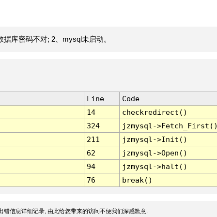
据库密码不对; 2、mysql未启动。
Line
Code
14
checkredirect()
324
jzmysql->Fetch_First(
211
jzmysql->Init()
62
jzmysql->Open()
94
jzmysql->halt()
76
break()
出错信息详细记录, 由此给您带来的访问不便我们深感歉意.