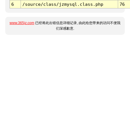
6
/source/class/jzmysql.class.php
76
www.365jz.com
已经将此出错信息详细记录, 由此给您带来的访问不便我
们深感歉意.