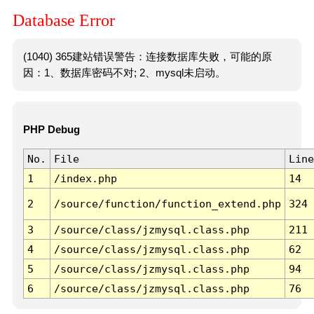
Database Error
(1040) 365建站错误警告：连接数据库失败，可能的原
因：1、数据库密码不对; 2、mysql未启动。
PHP Debug
No.
File
Line
1
/index.php
14
2
/source/function/function_extend.php
324
3
/source/class/jzmysql.class.php
211
4
/source/class/jzmysql.class.php
62
5
/source/class/jzmysql.class.php
94
6
/source/class/jzmysql.class.php
76