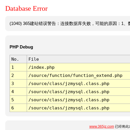
Database Error
(1040) 365建站错误警告：连接数据库失败，可能的原因：1、数
PHP Debug
No.
File
1
/index.php
2
/source/function/function_extend.php
3
/source/class/jzmysql.class.php
4
/source/class/jzmysql.class.php
5
/source/class/jzmysql.class.php
6
/source/class/jzmysql.class.php
www.365jz.com
已经将此