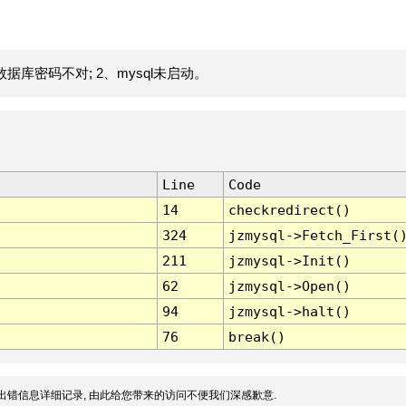
据库密码不对; 2、mysql未启动。
Line
Code
14
checkredirect()
324
jzmysql->Fetch_First(
211
jzmysql->Init()
62
jzmysql->Open()
94
jzmysql->halt()
76
break()
出错信息详细记录, 由此给您带来的访问不便我们深感歉意.