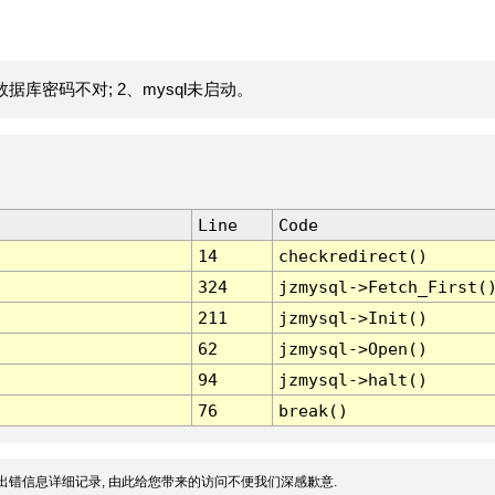
据库密码不对; 2、mysql未启动。
Line
Code
14
checkredirect()
324
jzmysql->Fetch_First(
211
jzmysql->Init()
62
jzmysql->Open()
94
jzmysql->halt()
76
break()
出错信息详细记录, 由此给您带来的访问不便我们深感歉意.