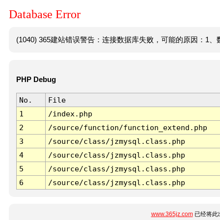
Database Error
(1040) 365建站错误警告：连接数据库失败，可能的原因：1、数
PHP Debug
No.
File
1
/index.php
2
/source/function/function_extend.php
3
/source/class/jzmysql.class.php
4
/source/class/jzmysql.class.php
5
/source/class/jzmysql.class.php
6
/source/class/jzmysql.class.php
www.365jz.com
已经将此