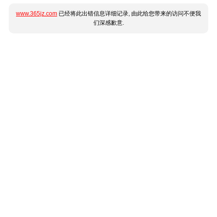
www.365jz.com
已经将此出错信息详细记录, 由此给您带来的访问不便我
们深感歉意.