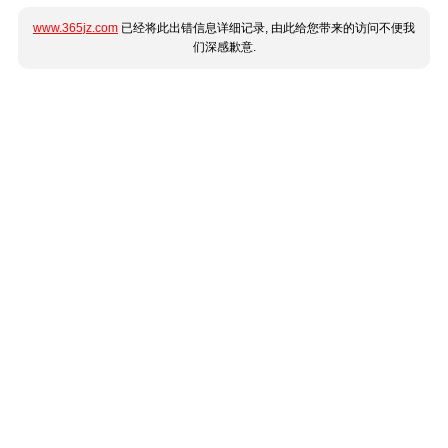
www.365jz.com
已经将此出错信息详细记录, 由此给您带来的访问不便我
们深感歉意.