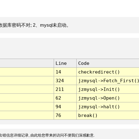
据库密码不对; 2、mysql未启动。
Line
Code
14
checkredirect()
324
jzmysql->Fetch_First(
211
jzmysql->Init()
62
jzmysql->Open()
94
jzmysql->halt()
76
break()
出错信息详细记录, 由此给您带来的访问不便我们深感歉意.