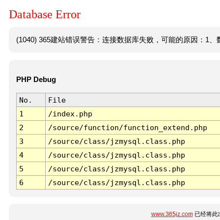
Database Error
(1040) 365建站错误警告：连接数据库失败，可能的原因：1、数
PHP Debug
No.
File
1
/index.php
2
/source/function/function_extend.php
3
/source/class/jzmysql.class.php
4
/source/class/jzmysql.class.php
5
/source/class/jzmysql.class.php
6
/source/class/jzmysql.class.php
www.365jz.com
已经将此