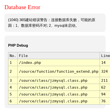
Database Error
(1040) 365建站错误警告：连接数据库失败，可能的原
因：1、数据库密码不对; 2、mysql未启动。
PHP Debug
No.
File
Line
1
/index.php
14
2
/source/function/function_extend.php
324
3
/source/class/jzmysql.class.php
211
4
/source/class/jzmysql.class.php
62
5
/source/class/jzmysql.class.php
94
6
/source/class/jzmysql.class.php
76