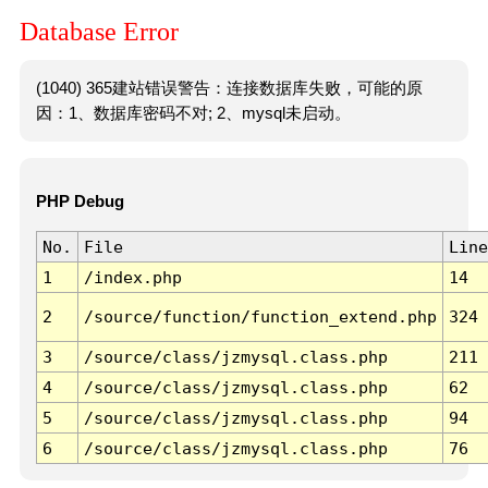
Database Error
(1040) 365建站错误警告：连接数据库失败，可能的原
因：1、数据库密码不对; 2、mysql未启动。
PHP Debug
No.
File
Line
1
/index.php
14
2
/source/function/function_extend.php
324
3
/source/class/jzmysql.class.php
211
4
/source/class/jzmysql.class.php
62
5
/source/class/jzmysql.class.php
94
6
/source/class/jzmysql.class.php
76