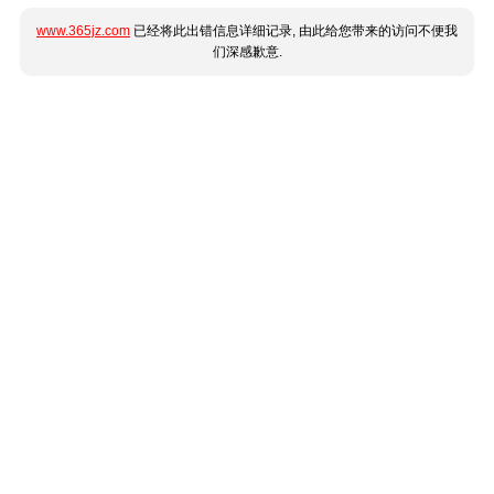
www.365jz.com
已经将此出错信息详细记录, 由此给您带来的访问不便我
们深感歉意.