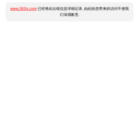
www.365jz.com
已经将此出错信息详细记录, 由此给您带来的访问不便我
们深感歉意.