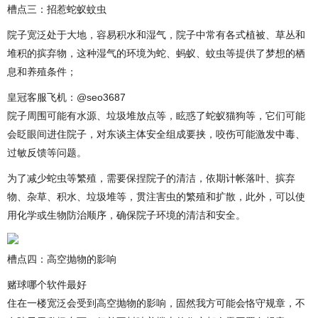
槽点三：招惹蛇蚁蚊虫
院子宽泛处于大地，容易积水和湿气，院子中常有各式植被、草丛和
堆积的摈弃物，这种湿气的环境为蛇、蚂蚁、蚊虫等提供了梦想的栖
息和养殖条件；
皇冠客服飞机：@seo3687
院子周围可能有水源、垃圾堆放点等，眩惑了蛇蚁猫狗等，它们可能
会眨眼间进住院子，对东谈主体安全组成要挟，咬伤可能激发中毒、
过敏反馈等问题。
为了减少蛇虫等繁殖，需要保捏院子的清洁，依期计帐落叶、摈弃
物、杂草、积水、垃圾堆等，贯注害虫的繁殖和扩散，此外，可以使
用化学或生物防治顺序，确保院子环境的清洁和安全。
槽点四：高空抛物的影响
赌球哪个软件最好
住在一楼宽泛会受到高空抛物的影响，固然我方可能会恪守规章，不