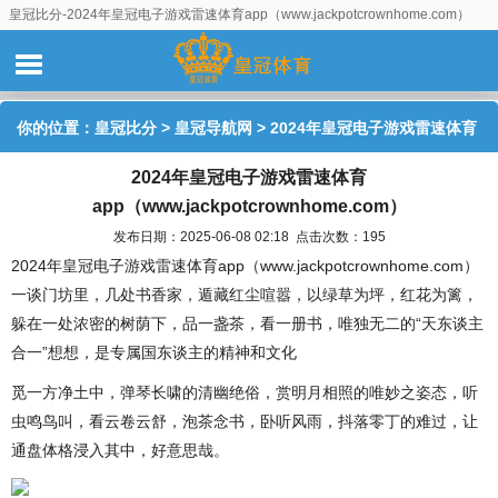
皇冠比分-2024年皇冠电子游戏雷速体育app（www.jackpotcrownhome.com）
你的位置：
皇冠比分
>
皇冠导航网
> 2024年皇冠电子游戏雷速体育
2024年皇冠电子游戏雷速体育
app（www.jackpotcrownhome.com）
app（www.jackpotcrownhome.com）
发布日期：2025-06-08 02:18 点击次数：195
2024年皇冠电子游戏雷速体育app（www.jackpotcrownhome.com）
一谈门坊里，几处书香家，遁藏红尘喧嚣，以绿草为坪，红花为篱，
躲在一处浓密的树荫下，品一盏茶，看一册书，唯独无二的“天东谈主
合一”想想，是专属国东谈主的精神和文化
觅一方净土中，弹琴长啸的清幽绝俗，赏明月相照的唯妙之姿态，听
虫鸣鸟叫，看云卷云舒，泡茶念书，卧听风雨，抖落零丁的难过，让
通盘体格浸入其中，好意思哉。