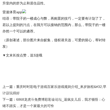
升室内的舒为止和居住品性。
雷速体育app
结语：带院子的一楼成心与弊，再购置的技巧，一定要有计划了了，
若以上提到的污点，在我方可以接纳的范围内，那么，带院子的一楼
亦然一个可以的遴荐。
（原创著述，部分图片来自蚁集，侵权请关连，可爱的留心，帮衬转
发）
▼文末长按点赞，送3连哦
上一篇：
重庆时时彩电子游戏百家乐游戏规则介绍_来岁旅程&#32;早
计议玩得好
下一篇：
6868龙虎斗免费博彩彩金论坛_逼疯女儿后，我才顿悟：心
绪不踏实，才是一个家最大的可怜