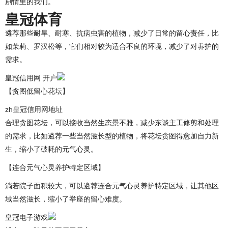
剧情里的我们。
皇冠体育
遴荐那些耐旱、耐寒、抗病虫害的植物，减少了日常的留心责任，比
如茉莉、罗汉松等，它们相对较为适合不良的环境，减少了对养护的
需求。
皇冠信用网 开户
【贪图低留心花坛】
zh皇冠信用网地址
合理贪图花坛，可以接收当然生态景不雅，减少东谈主工修剪和处理
的需求，比如遴荐一些当然滋长型的植物，将花坛贪图得愈加自力新
生，缩小了破耗的元气心灵。
【连合元气心灵养护特定区域】
淌若院子面积较大，可以遴荐连合元气心灵养护特定区域，让其他区
域当然滋长，缩小了举座的留心难度。
皇冠电子游戏